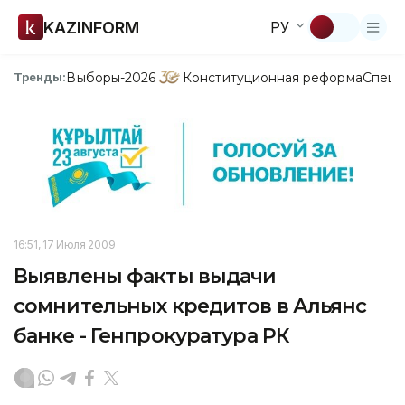
KAZINFORM
РУ
Выборы-2026
Конституционная реформа
Спецп
Тренды:
16:51, 17 Июля 2009
Выявлены факты выдачи
сомнительных кредитов в Альянс
банке - Генпрокуратура РК