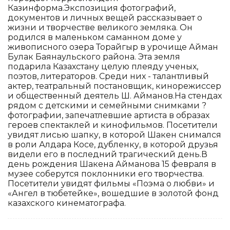
Казинформа.Экспозиция фотографий,
документов и личных вещей рассказывает о
жизни и творчестве великого земляка. Он
родился в маленьком саманном доме у
живописного озера Торайгыр в урочище Айман
Булак Баянаульского района. Эта земля
подарила Казахстану целую плеяду ученых,
поэтов, литераторов. Среди них - талантливый
актер, театральный постановщик, кинорежиссер
и общественный деятель Ш. Айманов.На стендах
рядом с детскими и семейными снимками ?
фотографии, запечатлевшие артиста в образах
героев спектаклей и кинофильмов. Посетители
увидят лисью шапку, в которой Шакен снимался
в роли Алдара Косе, дубленку, в которой друзья
видели его в последний трагический день.В
день рождения Шакена Айманова 15 февраля в
музее соберутся поклонники его творчества.
Посетители увидят фильмы «Поэма о любви» и
«Ангел в тюбетейке», вошедшие в золотой фонд
казахского кинематографа.