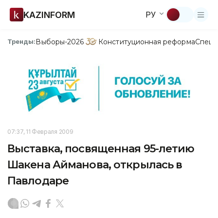
KAZINFORM
РУ
Выборы-2026
Конституционная реформа
Спецп
Тренды:
07:37, 11 Февраля 2009
Выставка, посвященная 95-летию
Шакена Айманова, открылась в
Павлодаре