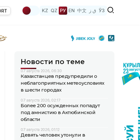
KZ
QZ
РУ
EN
中文
ق ز
ЎЗ
ORT
Новости по теме
07 августа 2026, 06:30
Казахстанцев предупредили о
неблагоприятных метеоусловиях
в шести городах
07 августа 2026, 02:17
Более 200 осужденных попадут
под амнистию в Актюбинской
области
07 августа 2026, 01:12
Девять человек утонули в