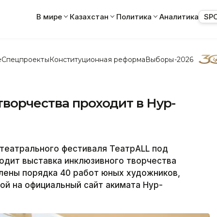
В мире
Казахстан
Политика
Аналитика
SP
е
Спецпроекты
Конституционная реформа
Выборы-2026
ворчества проходит в Нур-
театрального фестиваля ТеатрALL под
одит выставка инклюзивного творчества
лены порядка 40 работ юных художников,
й на официальный сайт акимата Нур-