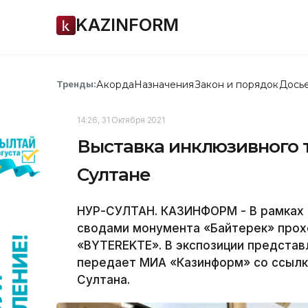
KAZINFORM
Акорда
Назначения
Закон и порядок
Дось
Тренды:
14:26, 31 Октября 2021
Выставка инклюзивного т
Султане
НУР-СУЛТАН. КАЗИНФОРМ - В рамках 
сводами монумента «Байтерек» прох
«BYTEREKTE». В экспозиции представ
передает МИА «Казинформ» со ссылко
Султана.