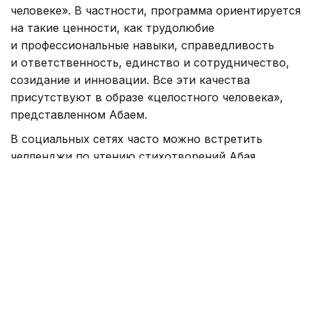
человеке». В частности, программа ориентируется
на такие ценности, как трудолюбие
и профессиональные навыки, справедливость
и ответственность, единство и сотрудничество,
созидание и инновации. Все эти качества
присутствуют в образе «целостного человека»,
представленном Абаем.
В социальных сетях часто можно встретить
челленджи по чтению стихотворений Абая.
Общественные деятели, предприниматели, певцы
и спортсмены регулярно принимают в них
участие, внося свой вклад в популяризацию
произведений поэта. Это свидетельствует
о наличии в обществе интереса к наследию Абая
и стремлении глубже познать его идеи.
Культура
Абай