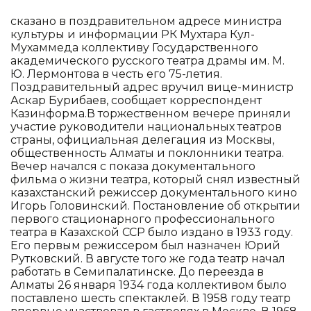
сказано в поздравительном адресе министра
культуры и информации РК Мухтара Кул-
Мухаммеда коллективу Государственного
академического русского театра драмы им. М.
Ю. Лермонтова в честь его 75-летия.
Поздравительный адрес вручил вице-министр
Аскар Бурибаев, сообщает корреспондент
Казинформа.В торжественном вечере приняли
участие руководители национальных театров
страны, официальная делегация из Москвы,
общественность Алматы и поклонники театра.
Вечер начался с показа документального
фильма о жизни театра, который снял известный
казахстанский режиссер документального кино
Игорь Головинский. Постановление об открытии
первого стационарного профессионального
театра в Казахской ССР было издано в 1933 году.
Его первым режиссером был назначен Юрий
Рутковский. В августе того же года театр начал
работать в Семипалатинске. До переезда в
Алматы 26 января 1934 года коллективом было
поставлено шесть спектаклей. В 1958 году театр