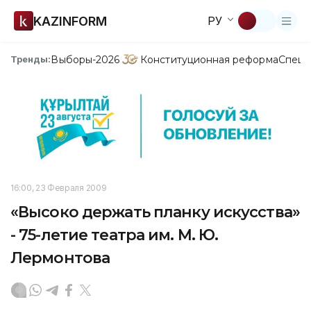
KAZINFORM
РУ
Выборы-2026
Конституционная реформа
Спецп
Тренды:
16:00, 23 Февраля 2009
«Высоко держать планку искусства»
- 75-летие театра им. М. Ю.
Лермонтова