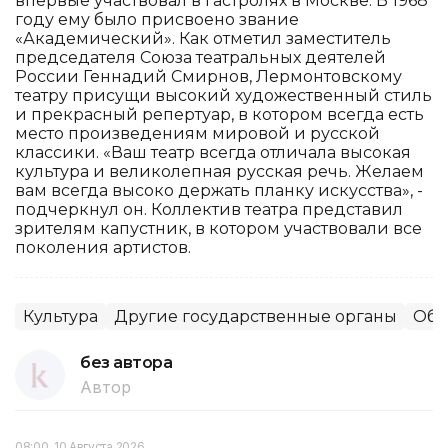
впервые участвовал в гастролях в Москве. В 1968
году ему было присвоено звание
«Академический». Как отметил заместитель
председателя Союза театральных деятелей
России Геннадий Смирнов, Лермонтовскому
театру присущи высокий художественный стиль
и прекрасный репертуар, в котором всегда есть
место произведениям мировой и русской
классики. «Ваш театр всегда отличала высокая
культура и великолепная русская речь. Желаем
вам всегда высоко держать планку искусства», -
подчеркнул он. Коллектив театра представил
зрителям капустник, в котором участвовали все
поколения артистов.
Культура
Другие государственные органы
Общ
без автора
Автор
08:00, 10 Августа 2026