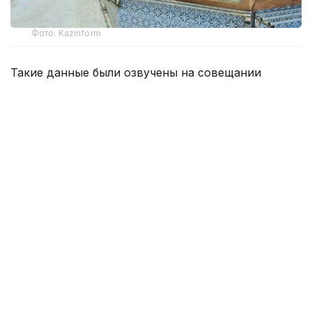
Фото: Kazinform
Такие данные были озвучены на совещании
по вопросам стабилизации цен на социально
значимые продовольственные товары и инфляции
под председательством заместителя Премьер-
министра — министра национальной экономики
Серика Жумангарина.
Как было отмечено на совещании, по итогам июня
годовая инфляция в стране составила 10,3%
против 10,4% месяцем ранее. При этом уровень
инфляции выше среднереспубликанского
сохраняется в 11 регионах. Самые высокие
показатели зарегистрированы в областях Жетысу,
Улытау, а также в Северо-Казахстанской
и Акмолинской областях.