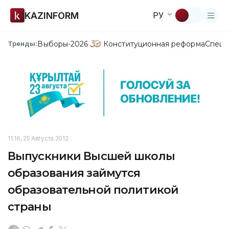
KAZINFORM
РУ
Выборы-2026
Конституционная реформа
Спецп
Тренды:
11:16, 25 Августа 2012
Выпускники Высшей школы
образования займутся
образовательной политикой
страны