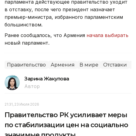
парламента действующее правительство уходит
в отставку, после чего президент назначает
премьер-министра, избранного парламентским
большинством.
Ранее сообщалось, что Армения
начала выбирать
новый парламент.
Правительство
Армения
В мире
Отставки
П
Зарина Жакупова
Автор
21:31, 23 Июля 2026
Правительство РК усиливает меры
по стабилизации цен на социально
значимые продукты