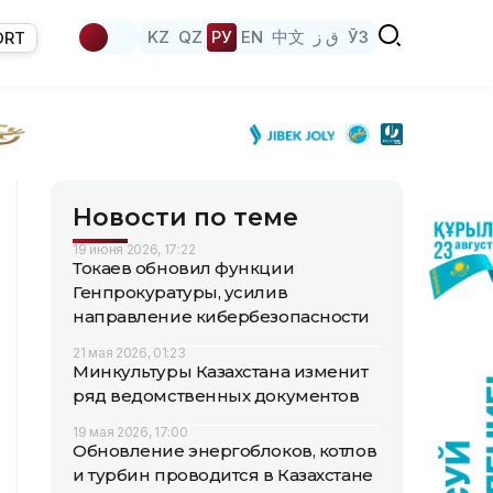
KZ
QZ
РУ
EN
中文
ق ز
ЎЗ
ORT
Новости по теме
19 июня 2026, 17:22
Токаев обновил функции
Генпрокуратуры, усилив
направление кибербезопасности
21 мая 2026, 01:23
Минкультуры Казахстана изменит
ряд ведомственных документов
19 мая 2026, 17:00
Обновление энергоблоков, котлов
и турбин проводится в Казахстане