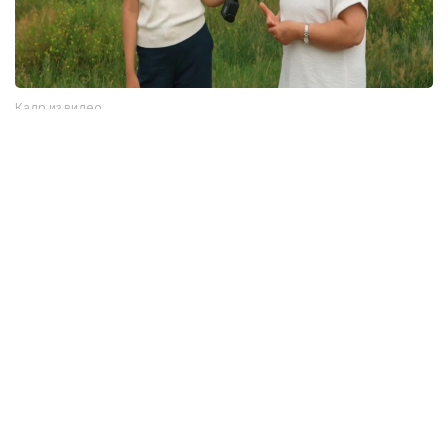
Кадр из видео
Однако, как отмечается в сюжете, далеко не все
жители села знают об этом историческом
наследии. Сегодня многие дома в населенном
пункте пустуют.
— В будущем мы планируем создать здесь
музей под открытым небом. Кроме того,
хотим построить этноаул с юртами. Когда
здесь работали ученые, такой юрточный
городок уже создавался. Тогда
мы привозили школьников, знакомили
их с историческим памятником
и проводили экскурсии, — сообщила