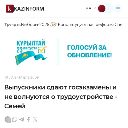
KAZINFORM
РУ
Выборы-2026
Конституционная реформа
Спецп
Тренды:
18:53, 27 Марта 2009
Выпускники сдают госэкзамены и
не волнуются о трудоустройстве -
Семей