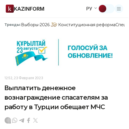
KAZINFORM
РУ
Выборы-2026
Конституционная реформа
Спецп
Тренды:
12:52, 23 Февраля 2023
Выплатить денежное
вознаграждение спасателям за
работу в Турции обещает МЧС