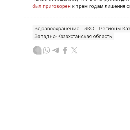
был приговорен
к трем годам лишения с
Здравоохранение
ЗКО
Регионы Каз
Западно-Казахстанская область
Данагуль Карбаева
Автор
14:59, 07 Августа 2026
Минздрав назвал лекарс