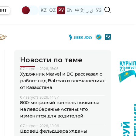
KZ
QZ
РУ
EN
中文
ق ز
ЎЗ
ORT
Новости по теме
07 августа 2026, 15:05
Художник Marvel и DC рассказал о
работе над Batman и впечатлениях
от Казахстана
07 августа 2026, 14:57
800-метровый тоннель появится
на левобережье Астаны: что
изменится для водителей
07 августа 2026, 13:06
Вдовец фельдшера Улданы