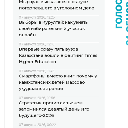
Мырзуан высказался о статусе
потерпевшего в уголовном деле
07 августа 2026, 12:25
Выборы в Курултай: как узнать
свой избирательный участок
онлайн
07 августа 2026, 12:10
Впервые сразу пять вузов
Казахстана вошли в рейтинг Times
Higher Education
07 августа 2026, 11:45
Смартфоны вместо книг: почему у
казахстанских детей массово
ухудшается зрение
07 августа 2026, 10:56
Стратегия против силы: чем
запомнился девятый день Игр
будущего-2026
07 августа 2026, 09:22