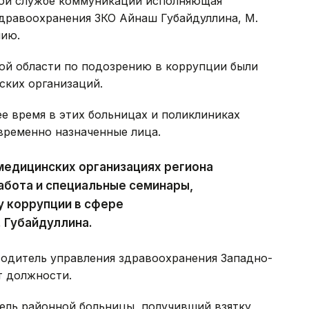
ной службе коммуникаций исполняющая
здравоохранения ЗКО Айнаш Губайдуллина, М.
нию.
кой области по подозрению в коррупции были
ких организаций.
ее время в этих больницах и поликлиниках
временно назначенные лица.
 медицинских организациях региона
абота и специальные семинары,
у коррупции в сфере
. Губайдуллина.
водитель управления здравоохранения Западно-
 должности.
ель районной больницы, получивший взятку,