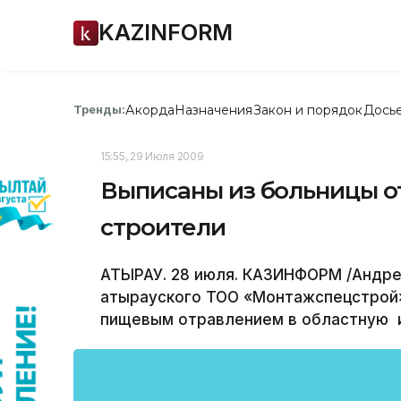
KAZINFORM
Акорда
Назначения
Закон и порядок
Дось
Тренды:
15:55, 29 Июля 2009
Выписаны из больницы о
строители
АТЫРАУ. 28 июля. КАЗИНФОРМ /Андрей
атырауского ТОО «Монтажспецстрой»
пищевым отравлением в областную и