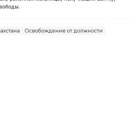
вободы.
ахстана
Освобождение от должности
тва, которые подешевели в