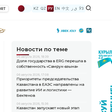
KZ
QZ
РУ
EN
中文
ق ز
ЎЗ
ORT
Новости по теме
06 августа 2026, 18:39
Доля государства в ERG перешла в
собственность «Самрук-Қазына»
06 августа 2026, 17:08
Приоритеты председательства
Казахстана в ЕАЭС направлены на
развитие ИИ и логистики —
Бектенов
06 августа 2026, 15:36
Казахстан запускает новый этап