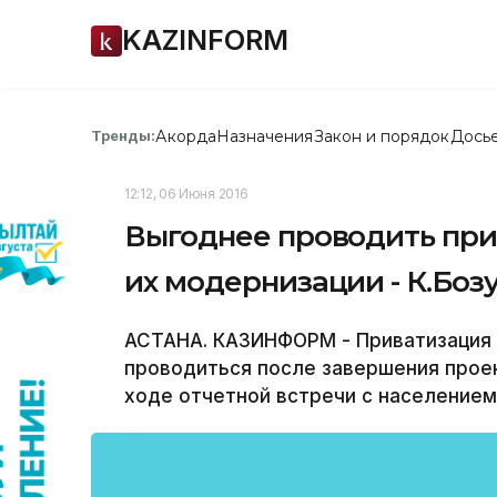
KAZINFORM
Акорда
Назначения
Закон и порядок
Дось
Тренды:
12:12, 06 Июня 2016
Выгоднее проводить при
их модернизации - К.Боз
АСТАНА. КАЗИНФОРМ - Приватизация
проводиться после завершения проек
ходе отчетной встречи с населением