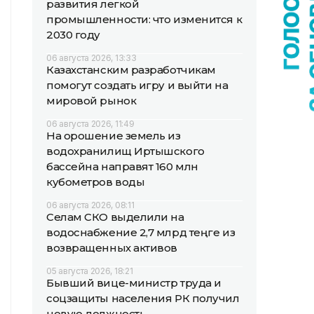
развития легкой
промышленности: что изменится к
2030 году
06 августа 2026, 13:33
Казахстанским разработчикам
помогут создать игру и выйти на
мировой рынок
06 августа 2026, 11:49
На орошение земель из
водохранилищ Иртышского
бассейна направят 160 млн
кубометров воды
06 августа 2026, 08:11
Селам СКО выделили на
водоснабжение 2,7 млрд теңге из
возвращенных активов
05 августа 2026, 18:21
Бывший вице-министр труда и
соцзащиты населения РК получил
новую должность