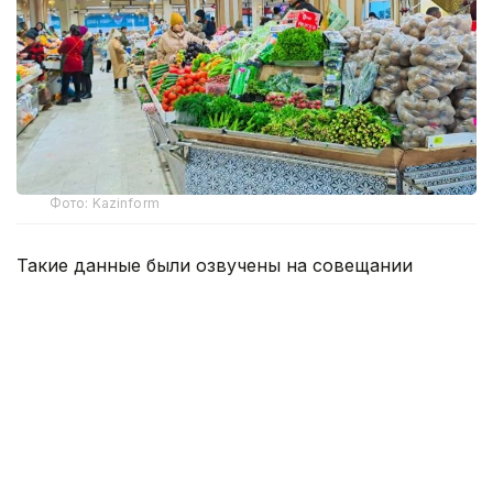
Фото: Kazinform
Такие данные были озвучены на совещании
по вопросам стабилизации цен на социально
значимые продовольственные товары и инфляции
под председательством заместителя Премьер-
министра — министра национальной экономики
Серика Жумангарина.
Как было отмечено на совещании, по итогам июня
годовая инфляция в стране составила 10,3%