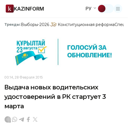
KAZINFORM
РУ
Выборы-2026
Конституционная реформа
Спецп
Тренды:
00:14, 28 Февраля 2015
Выдача новых водительских
удостоверений в РК стартует 3
марта