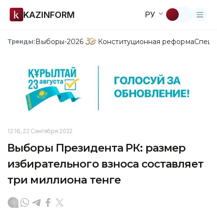
KAZINFORM
РУ
Выборы-2026
Конституционная реформа
Спецп
Тренды:
12:16, 22 Сентября 2022
Выборы Президента РК: размер
избирательного взноса составляет
три миллиона тенге