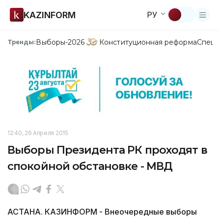
KAZINFORM
РУ
Выборы-2026
Конституционная реформа
Спецп
Тренды:
12:40, 26 Апреля 2015
Выборы Президента РК проходят в
спокойной обстановке - МВД
АСТАНА. КАЗИНФОРМ - Внеочередные выборы