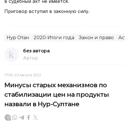
в судебный акт не имеется.
Приговор вступил в законную силу.
Нур Отан
2020-Итоги года
Закон и право
Аст
без автора
Автор
17:59, 03 Августа 2022
Минусы старых механизмов по
стабилизации цен на продукты
назвали в Нур-Султане