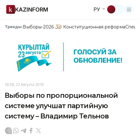
KAZINFORM
РУ
Выборы-2026
Конституционная реформа
Спецп
Тренды:
19:28, 22 Августа 2019
Выборы по пропорциональной
системе улучшат партийную
систему – Владимир Тельнов