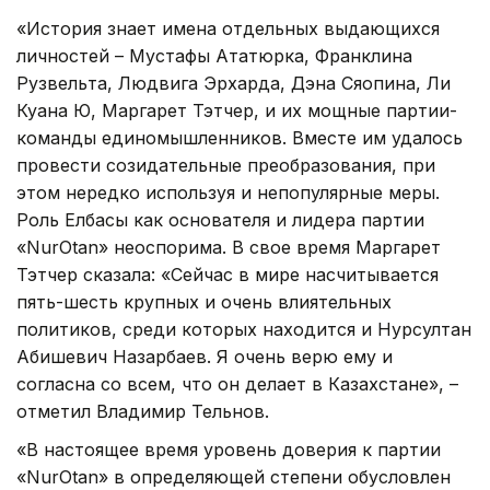
«История знает имена отдельных выдающихся
личностей – Мустафы Ататюрка, Франклина
Рузвельта, Людвига Эрхарда, Дэн
а
Сяопина, Ли
Куан
а
Ю, Маргарет Тэтчер, и их мощные партии-
команды единомышленников. Вместе им удалось
провести созидательные преобразования, при
этом нередко используя и непопулярные меры.
Роль Елбасы как основателя и лидера партии
«
Nur
Otan
» неоспорима. В свое время Маргарет
Тэтчер сказала: «Сейчас в мире насчитывается
пять-шесть крупных и очень влиятельных
политиков, среди которых находится и Нурсултан
Абишевич Назарбаев. Я очень верю ему и
согласна со всем, что он делает в Казахстане», –
отметил Владимир Тельнов.
«В настоящее время уровень доверия к партии
«
Nur
Otan
» в определяющей степени обусловлен