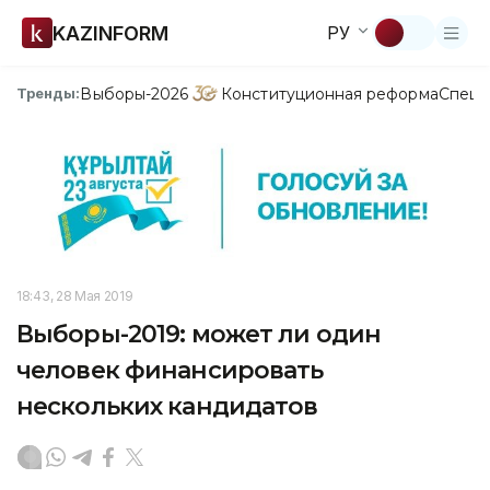
KAZINFORM
РУ
Выборы-2026
Конституционная реформа
Спецп
Тренды:
18:43, 28 Мая 2019
Выборы-2019: может ли один
человек финансировать
нескольких кандидатов