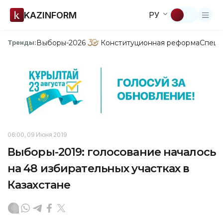
KAZINFORM
РУ
Выборы-2026
Конституционная реформа
Спецп
Тренды:
06:00, 09 Июня 2019
Выборы-2019: голосование началось
на 48 избирательных участках в
Казахстане