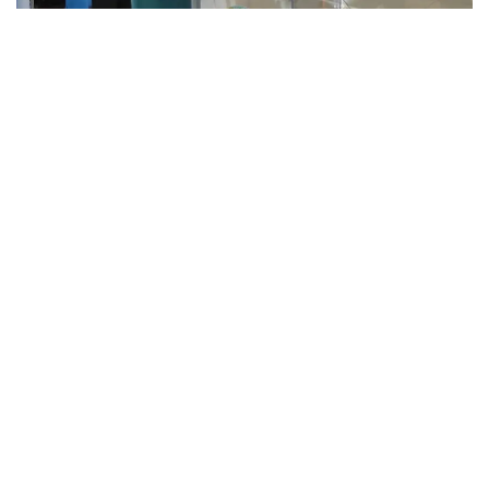
Выборы 2019
Выборы
Актюбинская область
Самал Ендибаева
Автор
17:42, 16 Марта 2022
Инициативы Главы государства по
многим вопросам широко
отражают настроение в обществе -
Тимур Джумурбаев