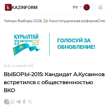
KAZINFORM
РУ
Выборы-2026
Конституционная реформа
Спецп
Тренды:
15:30, 22 Апреля 2015
ВЫБОРЫ-2015: Кандидат А.Кусаинов
встретился с общественностью
ВКО