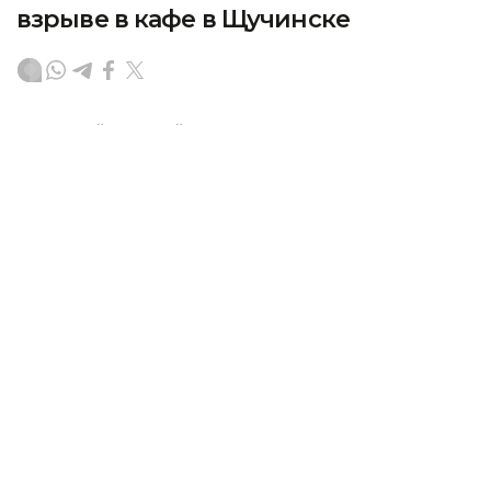
взрыве в кафе в Щучинске
В Бурабайском районном суде продолжается
рассмотрение уголовного дела о взрыве в кафе
«Центр плова Loft» в Щучинске, в результате
которого погибли 12 человек и еще 16 получили
травмы. На очередном заседании суд продолжил
допрос подсудимых — директора
автогазозаправочной станции и арендатора кафе,
передает корреспондент агентства Kazinform.