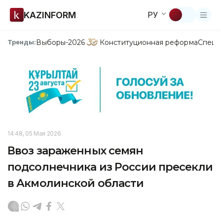
KAZINFORM
РУ
Выборы-2026
Конституционная реформа
Спецп
Тренды:
14:48, 05 Мая 2026
Ввоз зараженных семян
подсолнечника из России пресекли
в Акмолинской области