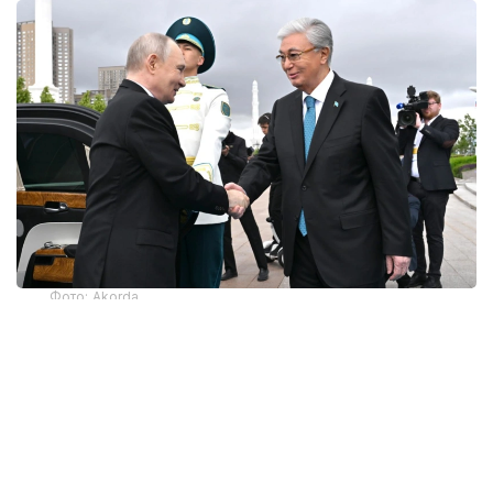
Фото: Akorda
ДНК дружбы
Туранский и Амурский тигры имеют
идентичный ДНК. Эта интересная
и символическая деталь стала неким камертоном
всего Государственного визита Владимира