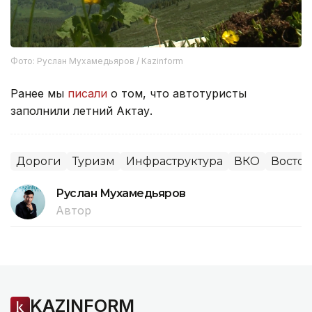
Фото: Руслан Мухамедьяров / Kazinform
Ранее мы
писали
о том, что автотуристы
заполнили летний Актау.
Дороги
Туризм
Инфраструктура
ВКО
Восточ
Руслан Мухамедьяров
Автор
KAZINFORM