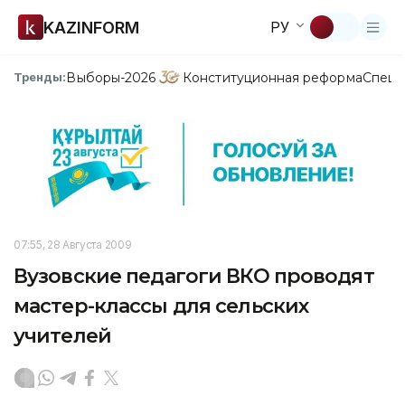
KAZINFORM
РУ
Выборы-2026
Конституционная реформа
Спецп
Тренды:
07:55, 28 Августа 2009
Вузовские педагоги ВКО проводят
мастер-классы для сельских
учителей