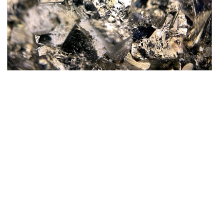
Фото: magnific.com
Согласно документу, срок эксплуатации рудника
на утвержденных запасах составит 16 лет.
При этом 13 лет предприятие будет работать
на проектной мощности 1 млн тонн руды в год.
Общая площадь участка недр, отведенного
под разработку месторождения, составляет 4,499
кв. км.
— Общая производительность в целом