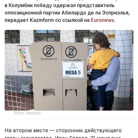
в Колумбии победу одержал представитель
оппозиционной партии Абелардо де ла Эсприэлья,
передает Kazinform со ссылкой на
Euronews
.
Фото: Anadolu
На втором месте — сторонник действующего
главы государства, Иван Сепеда. 21 июня они