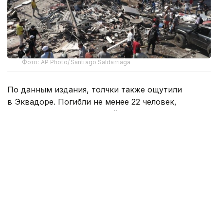
Фото: AP Photo/ Santiago Saldarriaga
По данным издания, толчки также ощутили
в Эквадоре. Погибли не менее 22 человек,
несколько десятков зданий в городе Кали
обрушились. По данным местных властей,
под завалами могут оставаться люди.
Геологическая служба США оценила его
магнитуду в 7,4, несмотря на то, что его очаг
залегал на значительной глубине. Вероятно,
эпицентр землетрясения находился в районе Сан-
Хосе-дель-Пальмар, примерно в 400 километрах
к западу от Боготы.