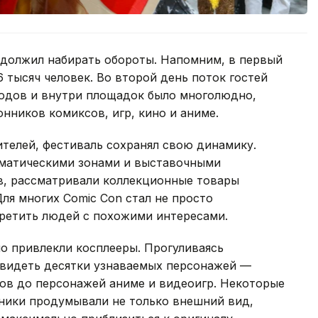
одолжил набирать обороты. Напомним, в первый
6 тысяч человек. Во второй день поток гостей
входов и внутри площадок было многолюдно,
нников комиксов, игр, кино и аниме.
телей, фестиваль сохранял свою динамику.
матическими зонами и выставочными
в, рассматривали коллекционные товары
ля многих Comic Con стал не просто
третить людей с похожими интересами.
о привлекли косплееры. Прогуливаясь
увидеть десятки узнаваемых персонажей —
мов до персонажей аниме и видеоигр. Некоторые
ники продумывали не только внешний вид,