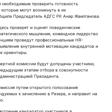
и необходимым проверить готовность
 которые могут возникнуть в их
общила Председатель АДГС РК Анар Жаилганова.
десь проверят и оценят поведенческие
ратегического мышления, командное лидерство
енциям проведут профессиональные HR-
выявление внутренней мотивации кандидатов и
е ориентиры.
пертной комиссии будут допущены участники,
редыдущим этапам отбора в совокупности
Администрацией Президента.
омиссия путем открытого голосования
дуемых к зачислению в Резерв, и направит на
ю.
мотрение кандидатур участников в