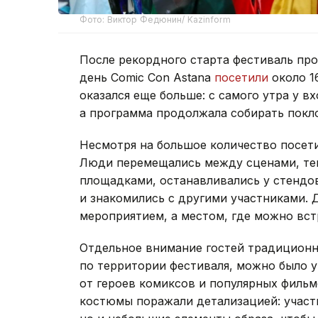
Фото: Виктор Федюнин/ Kazinform
После рекордного старта фестиваль пр
день Comic Con Astana
посетили
около 1
оказался еще больше: с самого утра у 
а программа продолжала собирать покло
Несмотря на большое количество посети
Люди перемещались между сценами, те
площадками, останавливались у стендо
и знакомились с другими участниками. Д
мероприятием, а местом, где можно вс
Отдельное внимание гостей традиционн
по территории фестиваля, можно было 
от героев комиксов и популярных филь
костюмы поражали детализацией: участ