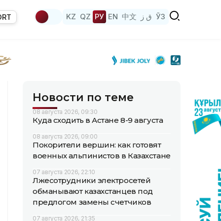
KZ
QZ
РУ
EN
中文
ق ز
ЎЗ
ORT
Новости по теме
08 августа 2026, 09:30
Куда сходить в Астане 8-9 августа
08 августа 2026, 09:00
Покорители вершин: как готовят
военных альпинистов в Казахстане
07 августа 2026, 22:10
Лжесотрудники электросетей
обманывают казахстанцев под
предлогом замены счетчиков
07 августа 2026, 21:35