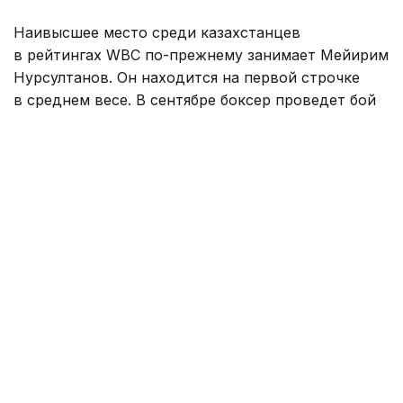
Наивысшее место среди казахстанцев
в рейтингах WBC по-прежнему занимает Мейирим
Нурсултанов. Он находится на первой строчке
в среднем весе. В сентябре боксер проведет бой
за титул временного чемпиона мира WBC с его
нынешним обладателем американцем Хесусом
Рамосом-младшим, победитель противостояния
станет обязательным претендентом на титул
чемпиона мира WBC доминиканцем Карлосом
Адамесом.
Рывок в рейтингах WBC совершил казахстанец
Бек Нурмаганбет, выступающий в суперсредней
весовой категории. Он вошел в топ-15 рейтинга,
поднявшись с 19 на 13 место, после досрочной
победы над российским боксером Артышем
Лопсаном на вечере бокса Алматы.