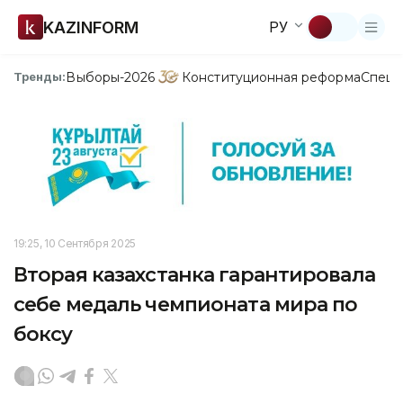
KAZINFORM
РУ
Выборы-2026
Конституционная реформа
Спецп
Тренды:
19:25, 10 Сентября 2025
Вторая казахстанка гарантировала
себе медаль чемпионата мира по
боксу