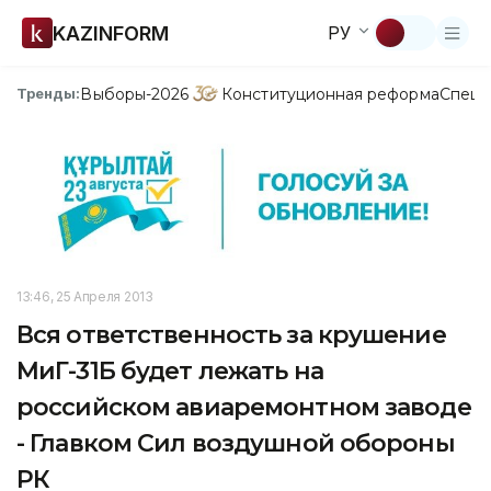
KAZINFORM
РУ
Выборы-2026
Конституционная реформа
Спецп
Тренды:
13:46, 25 Апреля 2013
Вся ответственность за крушение
МиГ-31Б будет лежать на
российском авиаремонтном заводе
- Главком Сил воздушной обороны
РК