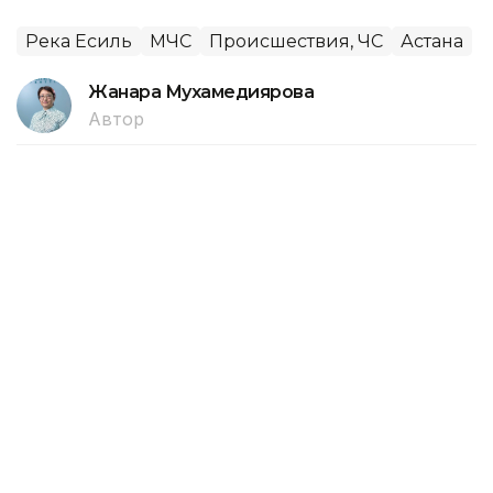
Река Есиль
МЧС
Происшествия, ЧС
Астана
Жанара Мухамедиярова
Автор
01:12, 06 Августа 2026
Расследования и аресты по фактам
44 лесных пожаров проходят в
Турции
Власти задержали шестерых подозреваемых, еще
девять находятся под судебным контролем,
передает собственный корреспондент агентства
Kazinform в Анкаре.