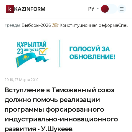
KAZINFORM
РУ
Выборы-2026
Конституционная реформа
Спецп
Тренды:
20:19, 17 Марта 2010
Вступление в Таможенный союз
должно помочь реализации
программы форсированного
индустриально-инновационного
развития - У.Шукеев