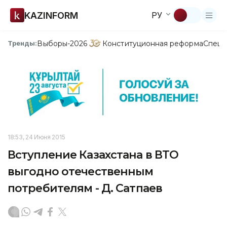
KAZINFORM
РУ
Выборы-2026
Конституционная реформа
Спецп
Тренды:
18:53, 24 Июня 2015
Вступление Казахстана в ВТО
выгодно отечественным
потребителям - Д. Сатпаев