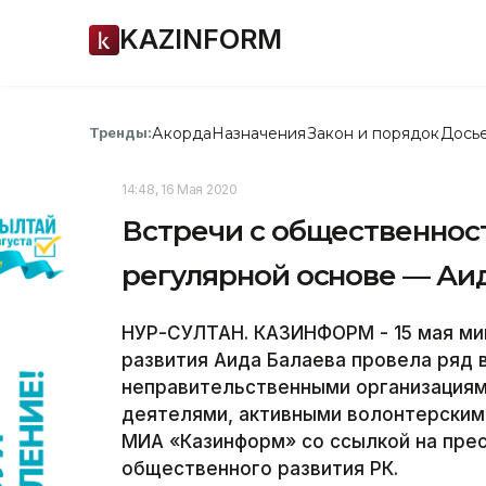
KAZINFORM
Акорда
Назначения
Закон и порядок
Дось
Тренды:
14:48, 16 Мая 2020
Встречи с общественнос
регулярной основе — Аи
НУР-СУЛТАН. КАЗИНФОРМ - 15 мая ми
развития Аида Балаева провела ряд 
неправительственными организация
деятелями, активными волонтерским
МИА «Казинформ» со ссылкой на пре
общественного развития РК.