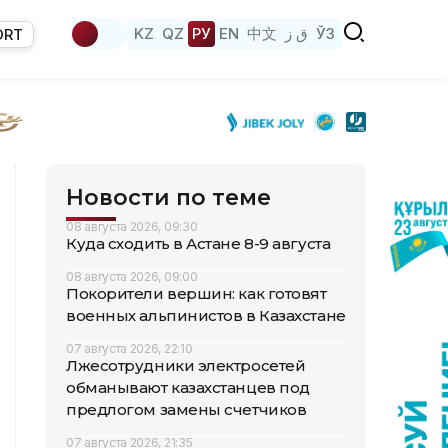
KZ
QZ
РУ
EN
中文
ق ز
ЎЗ
ORT
Новости по теме
08 августа 2026, 09:30
Куда сходить в Астане 8-9 августа
08 августа 2026, 09:00
Покорители вершин: как готовят
военных альпинистов в Казахстане
07 августа 2026, 22:10
Лжесотрудники электросетей
обманывают казахстанцев под
предлогом замены счетчиков
07 августа 2026, 21:35