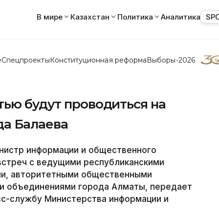
В мире
Казахстан
Политика
Аналитика
SP
е
Спецпроекты
Конституционная реформа
Выборы-2026
тью будут проводиться на
да Балаева
нистр информации и общественного
встреч с ведущими республиканскими
ми, авторитетными общественными
и объединениями города Алматы, передает
сс-службу Министерства информации и