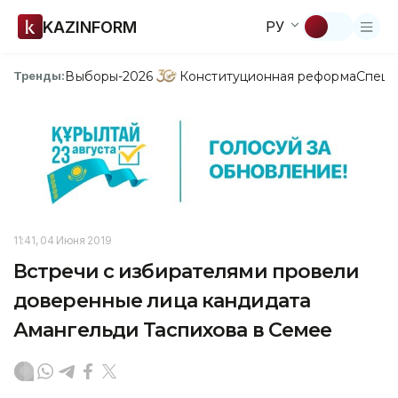
KAZINFORM
РУ
Выборы-2026
Конституционная реформа
Спецп
Тренды:
11:41, 04 Июня 2019
Встречи с избирателями провели
доверенные лица кандидата
Амангельди Таспихова в Семее