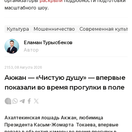
организаторы
раскрыли
подробности подготовки
масштабного шоу.
Культура
Мошенничество
Современная культу
Еламан Турысбеков
Автор
21:53, 08 Августа 2026
Акжан — «Чистую душу» — впервые
показали во время прогулки в поле
Ахалтекинская лошадь Акжан, любимица
Президента Касым-Жомарта Токаева, впервые
попала в объектив камеры во время прогулки в