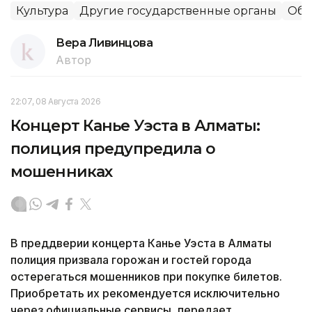
Культура
Другие государственные органы
Общ
Вера Ливинцова
Автор
22:07, 08 Августа 2026
Концерт Канье Уэста в Алматы:
полиция предупредила о
мошенниках
В преддверии концерта Канье Уэста в Алматы
полиция призвала горожан и гостей города
остерегаться мошенников при покупке билетов.
Приобретать их рекомендуется исключительно
через официальные сервисы, передает