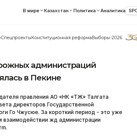
В мире
Казахстан
Политика
Аналитика
SP
е
Спецпроекты
Конституционная реформа
Выборы-2026
орожных администраций
оялась в Пекине
ателя правления АО «НК «ҚТЖ» Талгата
вета директоров Государственной
ги Го Чжусюе. За короткий период - это уже
ом взаимодействии жд администрации
rm.