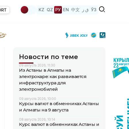
KZ
QZ
РУ
EN
中文
ق ز
ЎЗ
ORT
Новости по теме
09 августа 2026, 11:30
Из Астаны в Алматы на
электрокаре: как развивается
инфраструктура для
электромобилей
09 августа 2026, 10:00
Курсы валют в обменниках Астаны
и Алматы на 9 августа
08 августа 2026, 10:14
Курс валют в обменниках Астаны и