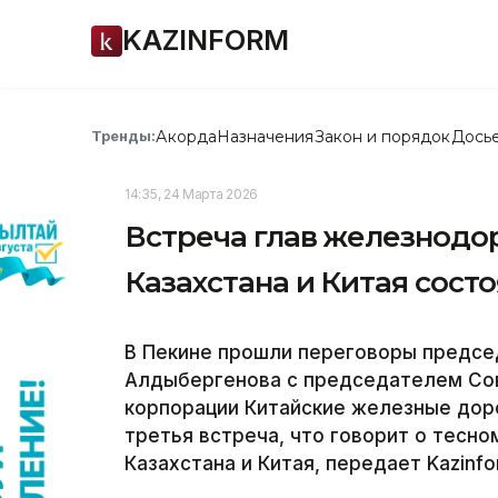
KAZINFORM
Акорда
Назначения
Закон и порядок
Дось
Тренды:
14:35, 24 Марта 2026
Встреча глав железнод
Казахстана и Китая сост
В Пекине прошли переговоры председ
Алдыбергенова с председателем Со
корпорации Китайские железные доро
третья встреча, что говорит о тесн
Казахстана и Китая, передает Kazinfo