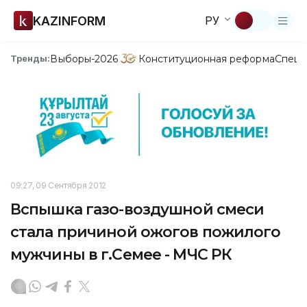
KAZINFORM
РУ
Выборы-2026
Конституционная реформа
Спецп
Тренды:
09:27, 09 Сентября 2012
Вспышка газо-воздушной смеси
стала причиной ожогов пожилого
мужчины в г.Семее - МЧС РК