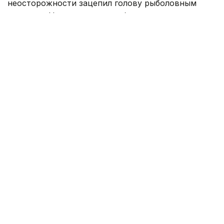
неосторожности зацепил голову рыболовным
крючком. Находившиеся поблизости спасатели,
дежурившие на модульной капсуле, оперативно
оказали пострадавшему первую помощь до
прибытия бригады скорой медицинской помощи.