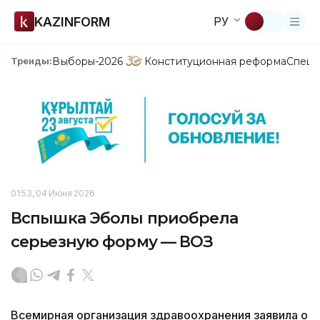
KAZINFORM
РУ
Выборы-2026
Конституционная реформа
Спецп
Тренды:
01:53, 04 Июня 2026
Вспышка Эболы приобрела
серьезную форму — ВОЗ
Всемирная организация здравоохранения заявила о