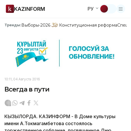
KAZINFORM
РУ
Выборы-2026
Конституционная реформа
Спецп
Тренды:
10:11, 04 Августа 2016
Всегда в пути
КЫЗЫЛОРДА. КАЗИНФОРМ - В Доме культуры
имени А.Токмагамбетова состоялось
торжественное собрание, посвященное Дню