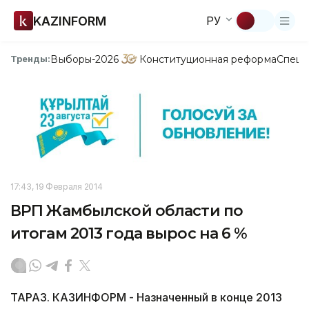
KAZINFORM
РУ
Выборы-2026
Конституционная реформа
Спецп
Тренды:
17:43, 19 Февраля 2014
ВРП Жамбылской области по
итогам 2013 года вырос на 6 %
ТАРАЗ. КАЗИНФОРМ - Назначенный в конце 2013