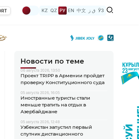
KZ
QZ
РУ
EN
中文
ق ز
ЎЗ
ORT
Новости по теме
06 августа 2026, 13:50
Проект TRIPP в Армении пройдет
проверку Конституционного суда
05 августа 2026, 16:05
Иностранные туристы стали
меньше тратить на отдых в
Азербайджане
05 августа 2026, 12:48
Узбекистан запустил первый
спутник дистанционного