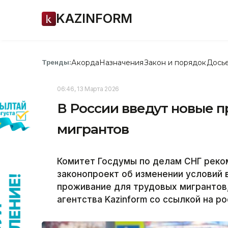
KAZINFORM
Акорда
Назначения
Закон и порядок
Дось
Тренды:
06:46, 13 Марта 2026
В России введут новые п
мигрантов
Комитет Госдумы по делам СНГ реко
законопроект об изменении условий 
проживание для трудовых мигрантов
агентства Kazinform со ссылкой на р