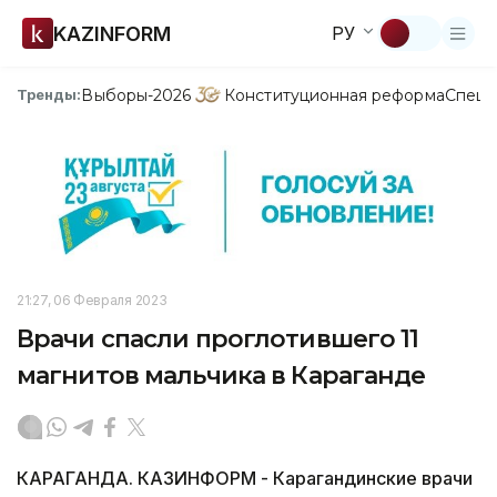
KAZINFORM
РУ
Выборы-2026
Конституционная реформа
Спецп
Тренды:
21:27, 06 Февраля 2023
Врачи спасли проглотившего 11
магнитов мальчика в Караганде
КАРАГАНДА. КАЗИНФОРМ - Карагандинские врачи