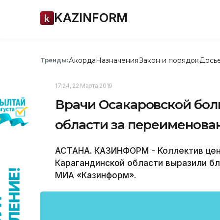
KAZINFORM
Акорда
Назначения
Закон и порядок
Дось
Тренды:
17:24, 22 Марта 2019
Врачи Осакаровской бол
области за переименова
АСТАНА. КАЗИНФОРМ - Коллектив цен
Карагандинской области выразили б
МИА «Казинформ».