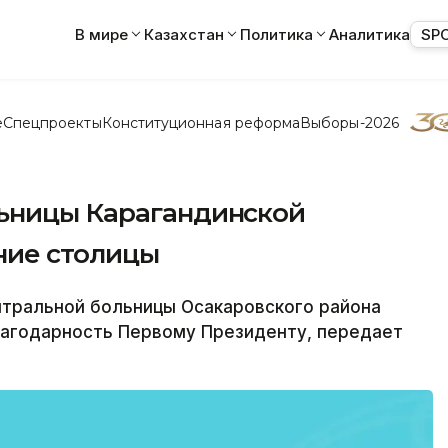
В мире
Казахстан
Политика
Аналитика
SP
е
Спецпроекты
Конституционная реформа
Выборы-2026
ьницы Карагандинской
ние столицы
тральной больницы Осакаровского района
лагодарность Первому Президенту, передает