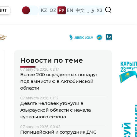
KZ
QZ
РУ
EN
中文
ق ز
ЎЗ
ORT
Новости по теме
07 августа 2026, 02:17
Более 200 осужденных попадут
под амнистию в Актюбинской
области
07 августа 2026, 01:12
Девять человек утонули в
Атырауской области с начала
купального сезона
07 августа 2026, 00:43
Полицейский и сотрудник ДЧС