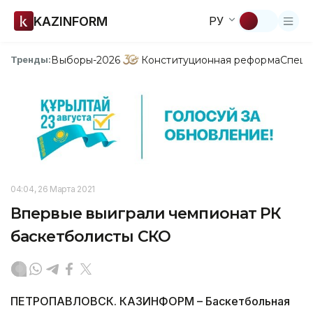
KAZINFORM
РУ
Выборы-2026
Конституционная реформа
Спецп
Тренды:
04:04, 26 Марта 2021
Впервые выиграли чемпионат РК
баскетболисты СКО
ПЕТРОПАВЛОВСК. КАЗИНФОРМ – Баскетбольная