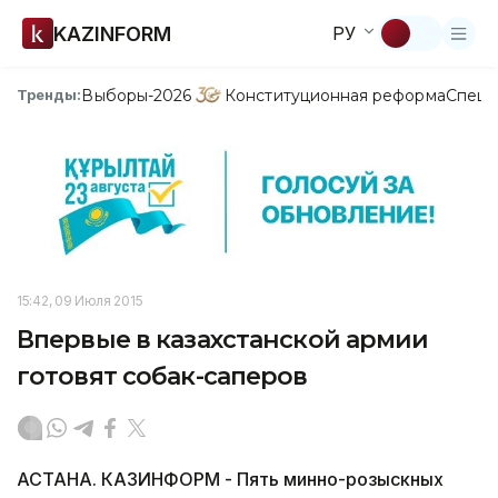
KAZINFORM
РУ
Выборы-2026
Конституционная реформа
Спецп
Тренды:
15:42, 09 Июля 2015
Впервые в казахстанской армии
готовят собак-саперов
АСТАНА. КАЗИНФОРМ - Пять минно-розыскных