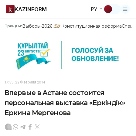
KAZINFORM
РУ
Выборы-2026
Конституционная реформа
Спецп
Тренды:
17:35, 22 Февраля 2014
Впервые в Астане состоится
персональная выставка «Еркіндік»
Еркина Мергенова