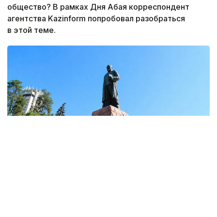
общество? В рамках Дня Абая корреспондент
агентства Kazinform попробовал разобраться
в этой теме.
Фото: акимат Алматы
От Берлина до Тегерана: наследие Абая