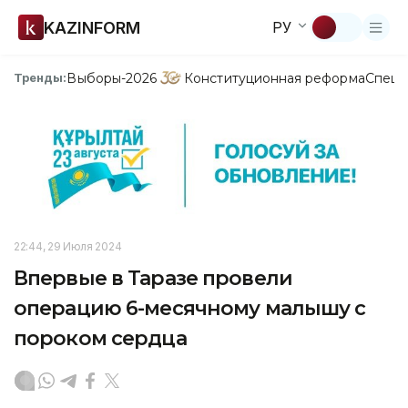
KAZINFORM
РУ
Выборы-2026
Конституционная реформа
Спецп
Тренды:
22:44, 29 Июля 2024
Впервые в Таразе провели
операцию 6-месячному малышу с
пороком сердца