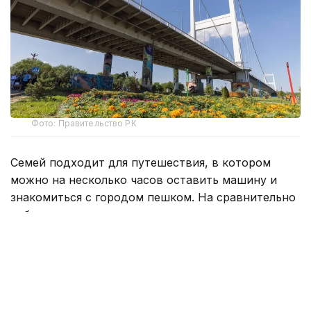
Фото: Правительство РК
Семей подходит для путешествия, в котором
можно на несколько часов оставить машину и
знакомиться с городом пешком. На сравнительно
небольшом участке здесь соседствуют
крепостные ворота, старые мечети и купеческие
дома, литературные музеи и набережная Иртыша.
Поэтому даже короткая остановка легко
превращается в маршрут через несколько эпох.
Начать прогулку по городу лучше с улицы Абая.