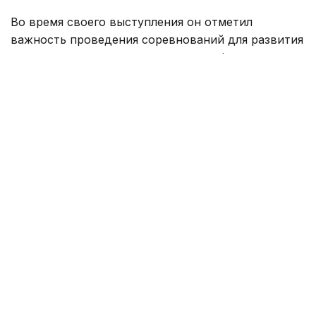
Во время своего выступления он отметил
важность проведения соревнований для развития
нового поколения специалистов в сфере
технологий.
Он подчеркнул, что олимпиада стала
продолжением работы Казахстана по развитию
цифровой экосистемы и созданию условий
для молодых новаторов.