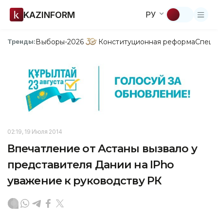
KAZINFORM
РУ
Выборы-2026
Конституционная реформа
Спецп
Тренды:
02:19, 19 Июля 2014
Впечатление от Астаны вызвало у
представителя Дании на IPho
уважение к руководству РК