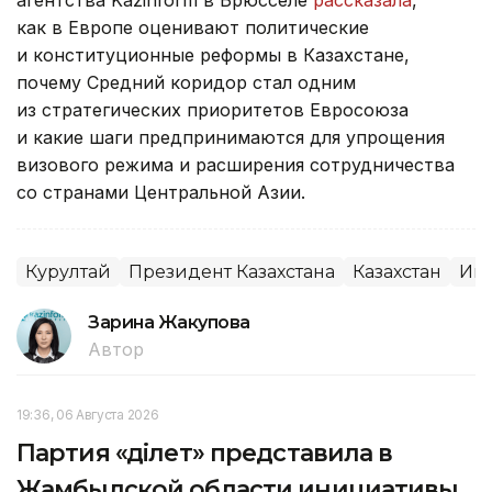
агентства Kazinform в Брюсселе
рассказала
,
как в Европе оценивают политические
и конституционные реформы в Казахстане,
почему Средний коридор стал одним
из стратегических приоритетов Евросоюза
и какие шаги предпринимаются для упрощения
визового режима и расширения сотрудничества
со странами Центральной Азии.
Курултай
Президент Казахстана
Казахстан
Ин
Зарина Жакупова
Автор
19:36, 06 Августа 2026
Партия «Әділет» представила в
Жамбылской области инициативы