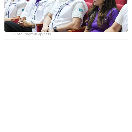
Фото: партия «Әділет»
Предложения касаются повышения качества
образования, подготовки педагогов и развития
цифровой инфраструктуры в городах и сельской
местности.
Сегодня в некоторых селах, особенно там, где
работают малокомплектные школы, сохраняется
нехватка педагогов, что напрямую влияет на
качество образования. На необходимость
повышения качества образования во время
встречи кандидатов в депутаты с
общественностью в Таразском региональном