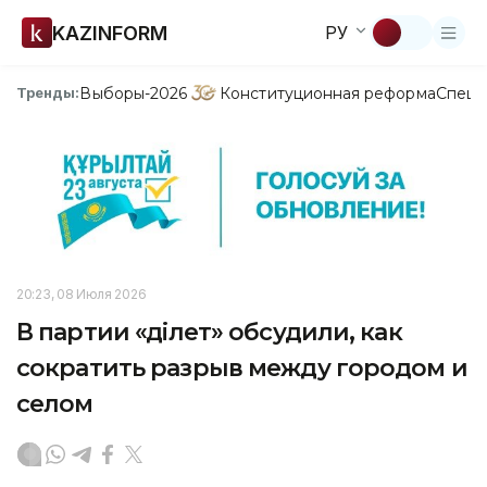
KAZINFORM
РУ
Выборы-2026
Конституционная реформа
Спецп
Тренды:
20:23, 08 Июля 2026
В партии «Әділет» обсудили, как
сократить разрыв между городом и
селом