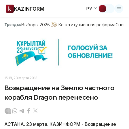
KAZINFORM
РУ
Выборы-2026
Конституционная реформа
Спецп
Тренды:
15:18, 23 Марта 2013
Возвращение на Землю частного
корабля Dragon перенесено
АСТАНА. 23 марта. КАЗИНФОРМ - Возвращение