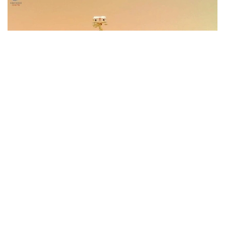
Фото: Xinhua
Объект будет возведен на базе первой очереди
Научно-технологического городка по
исследованию глубокого космоса в городе Хэфэй
провинции Аньхой. Часть функций по
эксплуатации лаборатории возьмет на себя
Лаборатория исследования глубокого космоса
(DSEL).