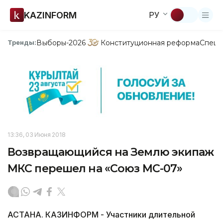
KAZINFORM
РУ
Выборы-2026
Конституционная реформа
Спецп
Тренды:
13:36, 03 Июня 2018
Возвращающийся на Землю экипаж
МКС перешел на «Союз МС-07»
АСТАНА. КАЗИНФОРМ - Участники длительной