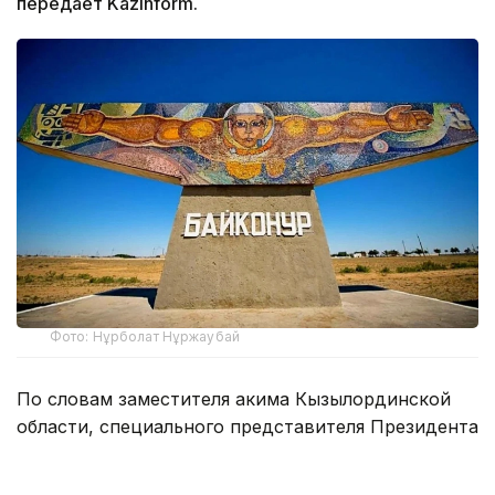
передает Kazinform.
Фото: Нұрболат Нұржаубай
По словам заместителя акима Кызылординской
области, специального представителя Президента
РК на комплексе «Байконур» Кайрата Нуртая,
во всех школах города обучаются 7390 учащихся.