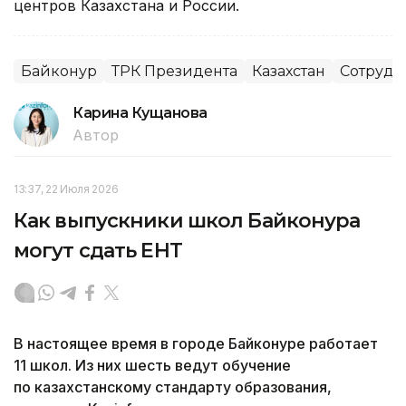
центров Казахстана и России.
Байконур
ТРК Президента
Казахстан
Сотрудн
Карина Кущанова
Автор
13:37, 22 Июля 2026
Как выпускники школ Байконура
могут сдать ЕНТ
В настоящее время в городе Байконуре работает
11 школ. Из них шесть ведут обучение
по казахстанскому стандарту образования,