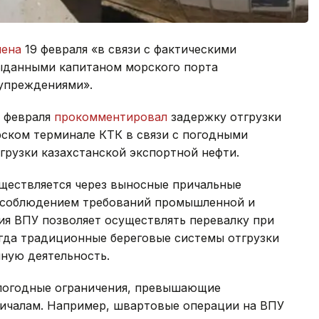
лена
19 февраля «в связи с фактическими
данными капитаном морского порта
упреждениями».
2 февраля
прокомментировал
задержку отгрузки
рском терминале КТК в связи с погодными
грузки казахстанской экспортной нефти.
уществляется через выносные причальные
 с соблюдением требований промышленной и
ия ВПУ позволяет осуществлять перевалку при
огда традиционные береговые системы отгрузки
ную деятельность.
погодные ограничения, превышающие
ричалам. Например, швартовые операции на ВПУ