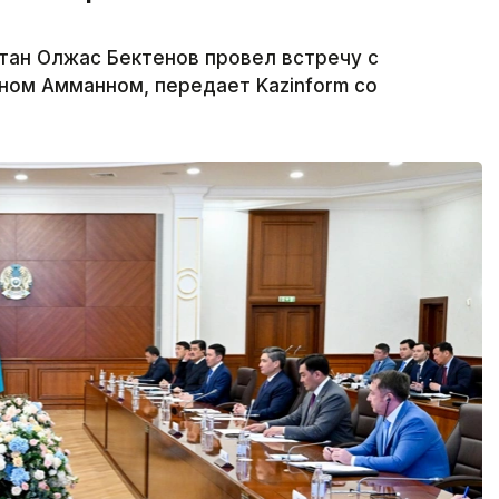
тан Олжас Бектенов провел встречу с
ном Амманном, передает Kazinform со