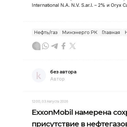
International N.A. N.V. S.ar.l. – 2% и Oryx 
Нефть/газ
Минэнерго РК
Главная
без автора
Автор
12:00, 03 Августа 2026
ExxonMobil намерена сох
присутствие в нефтегазо