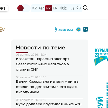
KZ
QZ
РУ
EN
中文
ق ز
ЎЗ
ORT
Новости по теме
05 августа 2026, 18:34
Казахстан нарастил экспорт
безалкогольных напитков в
страны СНГ
05 августа 2026, 16:24
Банки Казахстана начали менять
ставки по депозитам: чего ждать
вкладчикам
05 августа 2026, 15:50
Курс доллара опустился ниже 470