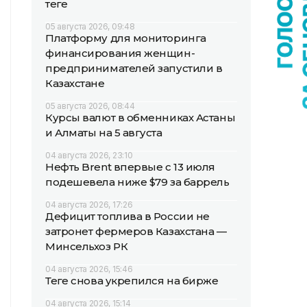
теңге
05 августа 2026, 09:48
Платформу для мониторинга
финансирования женщин-
предпринимателей запустили в
Казахстане
05 августа 2026, 08:44
Курсы валют в обменниках Астаны
и Алматы на 5 августа
04 августа 2026, 23:10
Нефть Brent впервые с 13 июля
подешевела ниже $79 за баррель
04 августа 2026, 17:26
Дефицит топлива в России не
затронет фермеров Казахстана —
Минсельхоз РК
04 августа 2026, 15:46
Теңге снова укрепился на бирже
04 августа 2026, 15:14