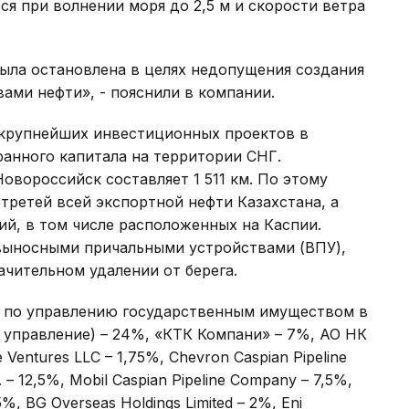
ся при волнении моря до 2,5 м и скорости ветра
ыла остановлена в целях недопущения создания
вами нефти», - пояснили в компании.
 крупнейших инвестиционных проектов в
ранного капитала на территории СНГ.
овороссийск составляет 1 511 км. По этому
третей всей экспортной нефти Казахстана, а
й, в том числе расположенных на Каспии.
выносными причальными устройствами (ВПУ),
чительном удалении от берега.
о по управлению государственным имуществом в
 управление) – 24%, «КТК Компани» – 7%, АО НК
 Ventures LLC – 1,75%, Chevron Caspian Pipeline
 12,5%, Mobil Caspian Pipeline Company – 7,5%,
,5%, BG Overseas Holdings Limited – 2%, Eni