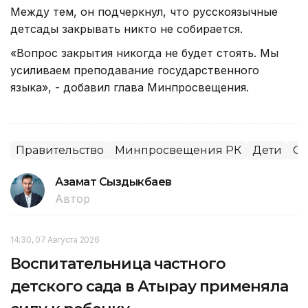
Между тем, он подчеркнул, что русскоязычные
детсады закрывать никто не собирается.
«Вопрос закрытия никогда не будет стоять. Мы
усиливаем преподавание государственного
языка», - добавил глава Минпросвещения.
Правительство
Минпросвещения РК
Дети
Об
Азамат Сыздыкбаев
Автор
14:30, 07 Августа 2026
Воспитательница частного
детского сада в Атырау применяла