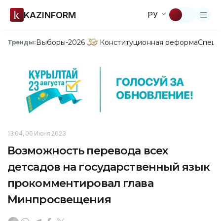
KAZINFORM
РУ
Выборы-2026
Конституционная реформа
Спецп
Тренды:
13:04, 06 Июня 2023
Возможность перевода всех
детсадов на государственный язык
прокомментировал глава
Минпросвещения