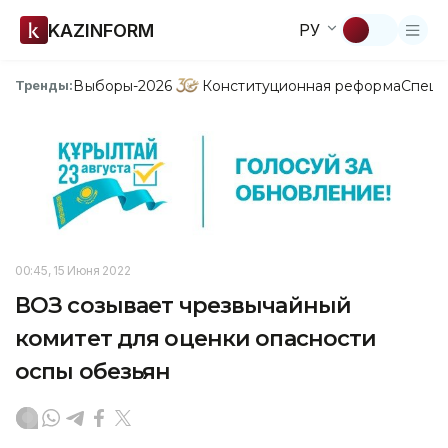
KAZINFORM
РУ
Выборы-2026
Конституционная реформа
Спецп
Тренды:
00:45, 15 Июня 2022
ВОЗ созывает чрезвычайный
комитет для оценки опасности
оспы обезьян