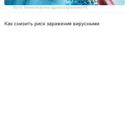
Фото: Министерство здравоохранения РК
Как снизить риск заражения вирусными
гепатитами, рассказала заместитель
руководителя Департамента санитарно-
эпидемиологического контроля Астаны Жанна
Пралиева.
По ее словам, показатель заболеваемости острым
вирусным гепатитом В составил 0,38 на 100 тысяч
населения, что на 28% ниже, чем за аналогичный
период прошлого года. При этом был
зарегистрирован один случай заболевания среди
детей до 14 лет.
Вместе с тем острым вирусным гепатитом
С заболели 14 человек. Среди детей случаи
не выявлены. Показатель заболеваемости достиг